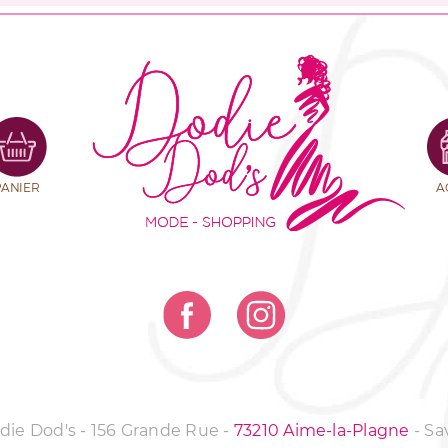
PANIER
A
odie Dod's - 156 Grande Rue
-
73210 Aime-la-Plagne
-
Sa