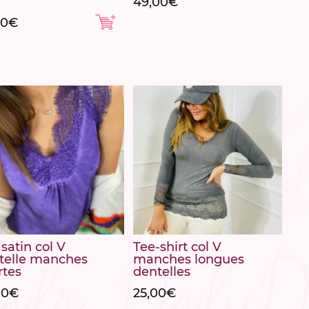
49,00
€
90
€
satin col V
Tee-shirt col V
telle manches
manches longues
rtes
dentelles
00
€
25,00
€