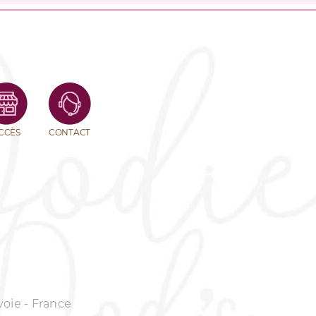
CCÈS
CONTACT
voie - France