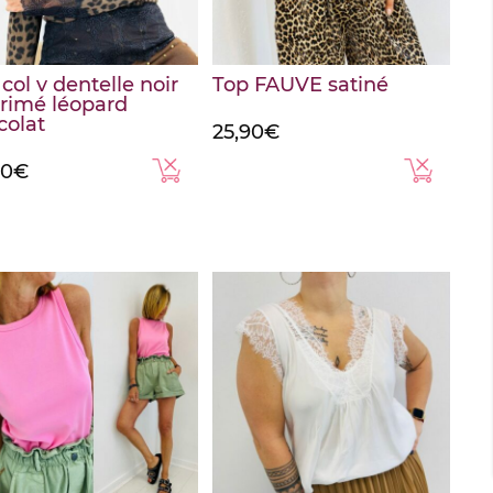
col v dentelle noir
Top FAUVE satiné
rimé léopard
colat
25,90
€
00
€