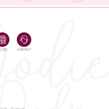
CCÈS
CONTACT
voie - France