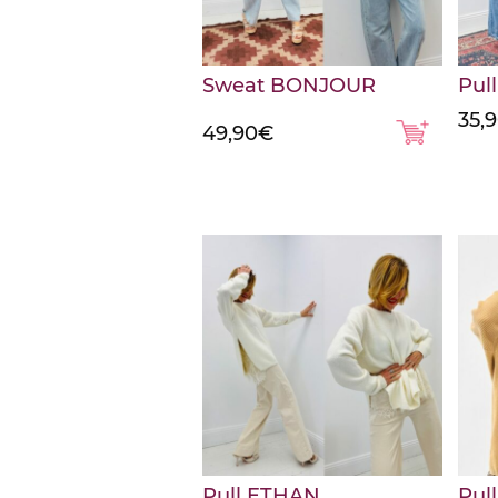
Sweat BONJOUR
Pull
35,
49,90
€
Pull ETHAN
Pull