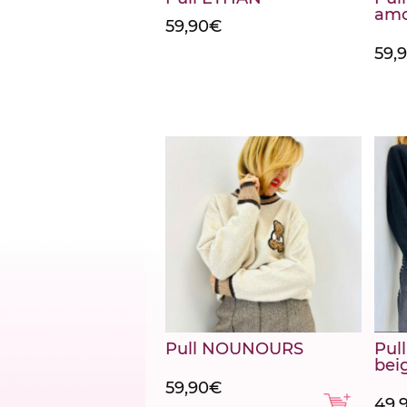
amo
59,90
€
59,
Pull NOUNOURS
Pull
bei
59,90
€
49,