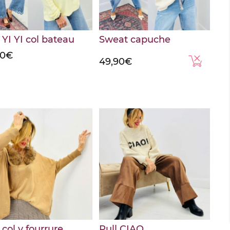
 YI YI col bateau
Sweat capuche
90
€
49,90
€
 col v fourrure
Pull CIAO