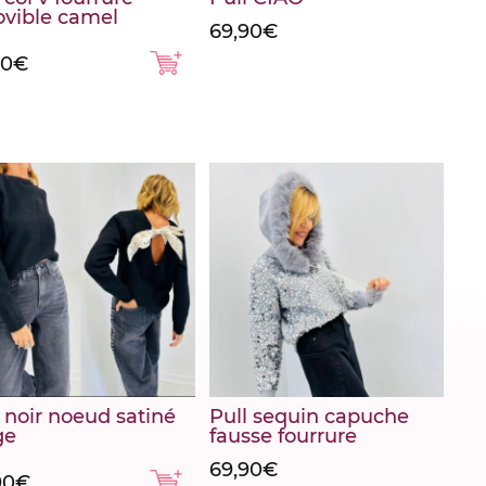
vible camel
69,90
€
90
€
 noir noeud satiné
Pull sequin capuche
ge
fausse fourrure
69,90
€
90
€