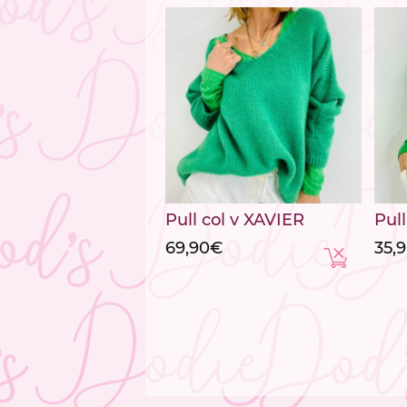
49,
Pull col v XAVIER
Pul
69,90
€
35,