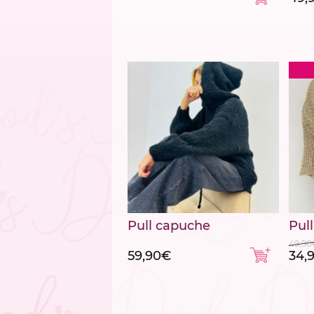
Pull capuche
Pul
49,90
Le
59,90
€
34,
prix
initi
était