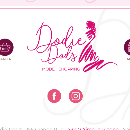
PANIER
A
odie Dod's - 156 Grande Rue
-
73210 Aime-la-Plagne
-
Sa