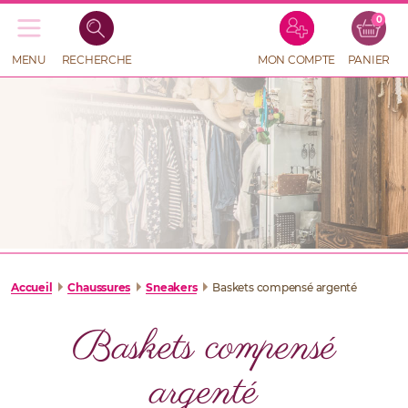
0
Recherche
de
produits
MENU
RECHERCHE
MON COMPTE
PANIER
RECHERCHE
DE
PRODUITS
Accueil
Chaussures
Sneakers
Baskets compensé argenté
Baskets compensé
argenté