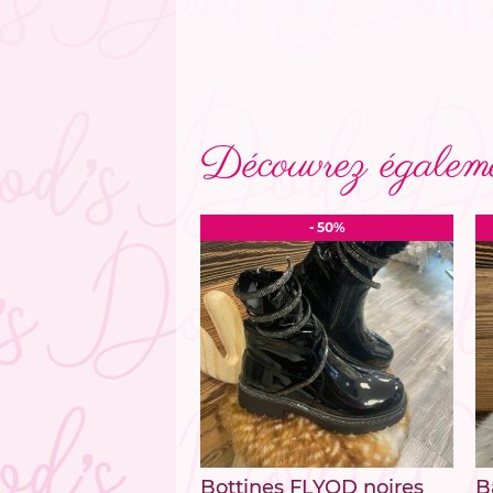
Découvrez égaleme
- 50%
Bottines FLYOD noires
B