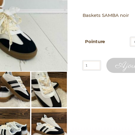
Baskets SAMBA noir
Pointure
quantité
Ajout
de
Baskets
SAMBA
noir