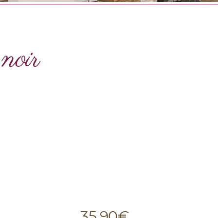
oir
35,90
€