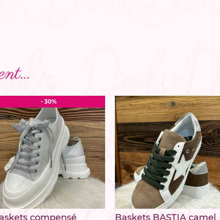
nt...
- 30%
askets compensé
Baskets BASTIA camel