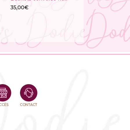
35,00
€
CCÈS
CONTACT