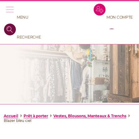
Aller
Recherche
au
de
contenu
produits
MENU
MON COMPTE
0
RECHERCHE
PANIER
RECHERCHE
DE
PRODUITS
Accueil
Prêt à porter
Vestes, Blousons, Manteaux & Trenchs
Blazer bleu ciel