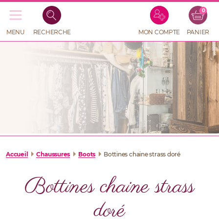
0
Recherche
de
produits
MENU
RECHERCHE
MON COMPTE
PANIER
RECHERCHE
DE
PRODUITS
Accueil
Chaussures
Boots
Bottines chaine strass doré
Bottines chaine strass
doré