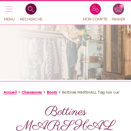
0
Recherche
de
produits
MENU
RECHERCHE
MON COMPTE
PANIER
RECHERCHE
DE
PRODUITS
Accueil
Chaussures
Boots
Bottines MARSHALL Tiag noir cuir
Bottines
MARSHAL