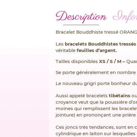
Description
Info
Bracelet Bouddhiste tressé ORA
Les
bracelets Bouddhistes
tressés
véritable
feuilles d’argent.
Tailles disponibles
XS / S / M –
Quant
Se porte généralement en nombre im
Le nouveau grigri porte bonheur d
Aussi appelé bracelets
tibétains
o
croyance veut que la poussière d’or
moines qui remplissent les bracelets
jointure) en prononçant une prière 
Ces joncs très tendances, sont en 
cylindrique en laiton sur lesquelles