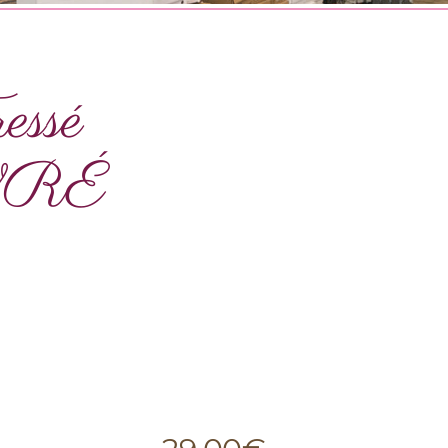
essé
VRÉ