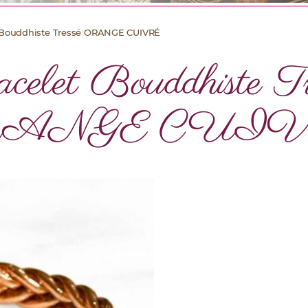
 Bouddhiste Tressé ORANGE CUIVRÉ
celet Bouddhiste Tr
ANGE CUI