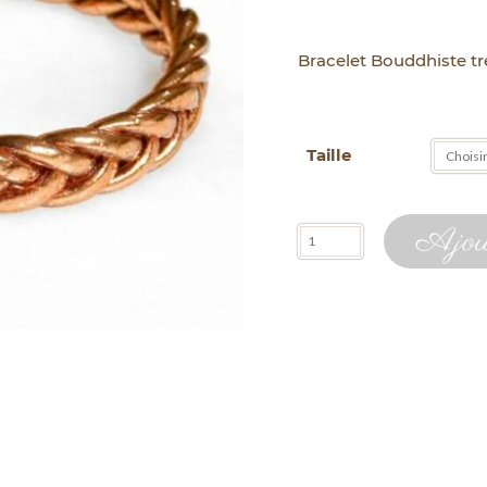
Bracelet Bouddhiste 
Taille
quantité
Ajout
de
Bracelet
Bouddhiste
Tressé
ORANGE
CUIVRÉ