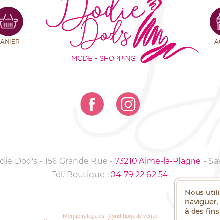
PANIER
A
odie Dod's - 156 Grande Rue
-
73210 Aime-la-Plagne
-
Sa
Tél. Boutique :
04 79 22 62 54
Nous util
naviguer,
à des fin
Mentions légales
-
Conditions de vente