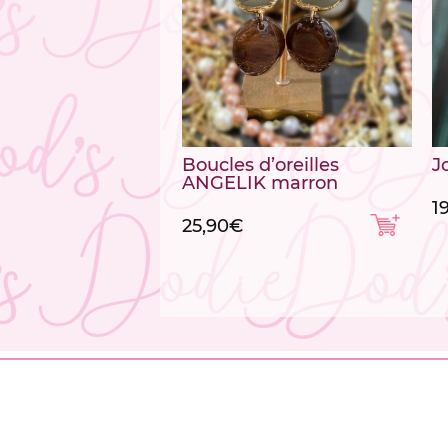
Boucles d’oreilles
J
ANGELIK marron
1
25,90
€