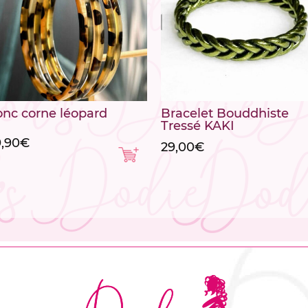
onc corne léopard
Bracelet Bouddhiste
Tressé KAKI
9,90
€
29,00
€