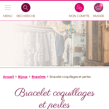
0
Recherche
de
produits
MENU
RECHERCHE
MON COMPTE
PANIER
RECHERCHE
DE
PRODUITS
Accueil
Bijoux
Bracelets
Bracelet coquillages et perles
Bracelet coquillages
et perles