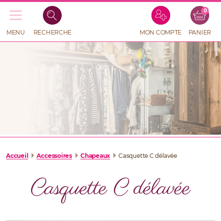
0
Recherche
de
produits
MENU
RECHERCHE
MON COMPTE
PANIER
RECHERCHE
DE
PRODUITS
Accueil
Accessoires
Chapeaux
Casquette C délavée
Casquette C délavée