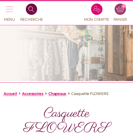
0
Recherche
de
produits
MENU
RECHERCHE
MON COMPTE
PANIER
RECHERCHE
DE
PRODUITS
Accueil
Accessoires
Chapeaux
Casquette FLOWERS
Casquette
FLOWERS