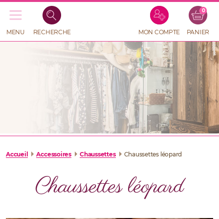
0
Recherche
de
produits
MENU
RECHERCHE
MON COMPTE
PANIER
RECHERCHE
DE
PRODUITS
Accueil
Accessoires
Chaussettes
Chaussettes léopard
Chaussettes léopard