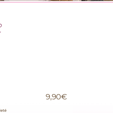
E
9,90
€
leté