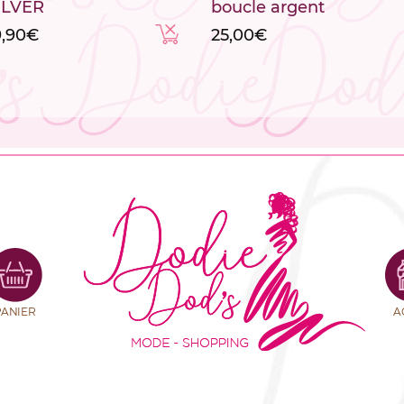
ILVER
boucle argent
9,90
€
25,00
€
PANIER
A