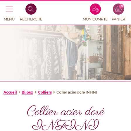
0
Recherche
de
produits
MENU
RECHERCHE
MON COMPTE
PANIER
RECHERCHE
DE
PRODUITS
Accueil
Bijoux
Colliers
Collier acier doré INFINI
Collier acier doré
INFINI