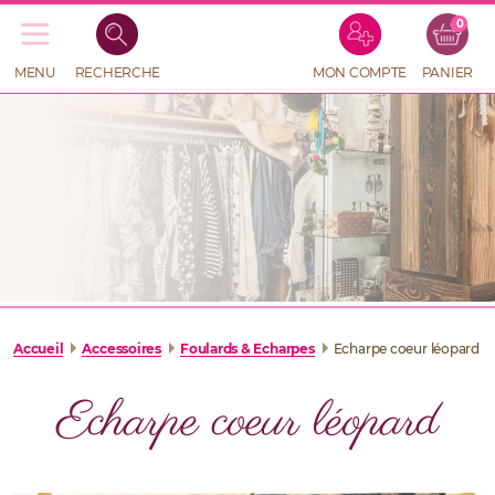
0
Recherche
de
produits
MENU
RECHERCHE
MON COMPTE
PANIER
RECHERCHE
DE
PRODUITS
Accueil
Accessoires
Foulards & Echarpes
Echarpe coeur léopard
Echarpe coeur léopard