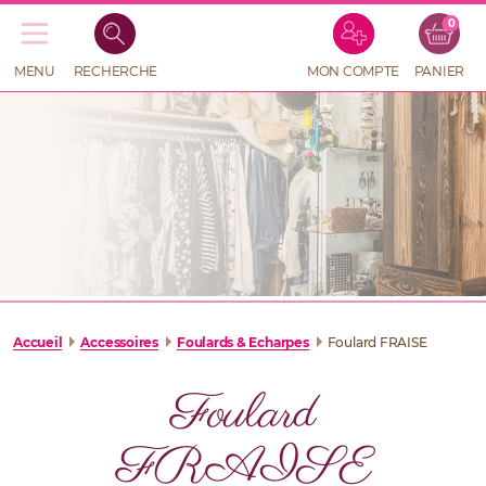
0
Recherche
de
produits
MENU
RECHERCHE
MON COMPTE
PANIER
RECHERCHE
DE
PRODUITS
Accueil
Accessoires
Foulards & Echarpes
Foulard FRAISE
Foulard
FRAISE