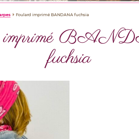
arpes
Foulard imprimé BANDANA fuchsia
rd imprimé B
fuchsia