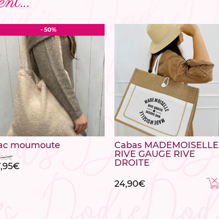
nt...
- 50%
ac moumoute
Cabas MADEMOISELLE
RIVE GAUGE RIVE
,90
€
DROITE
e
Le
7,95
€
ix
prix
24,90
€
itial
actuel
ait :
est :
5,90€.
17,95€.