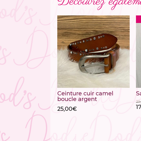
Découvrez égaleme
Ceinture cuir camel
S
boucle argent
35
L
1
25,00
€
pr
in
ét
3