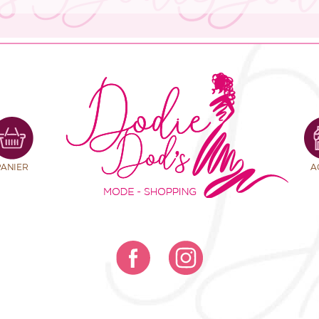
PANIER
A