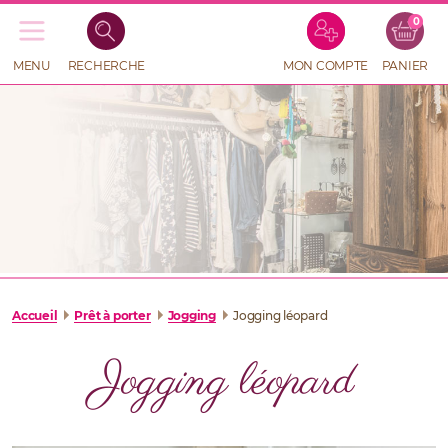
0
Recherche
de
produits
MENU
RECHERCHE
MON COMPTE
PANIER
RECHERCHE
DE
PRODUITS
Accueil
Prêt à porter
Jogging
Jogging léopard
Jogging léopard