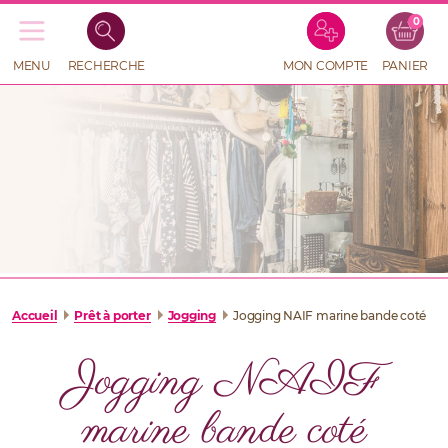
0
Recherche
de
produits
MENU
RECHERCHE
MON COMPTE
PANIER
RECHERCHE
DE
PRODUITS
Accueil
Prêt à porter
Jogging
Jogging NAIF marine bande coté
Jogging NAIF
marine bande coté