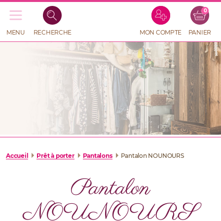
0
Recherche
de
produits
MENU
RECHERCHE
MON COMPTE
PANIER
RECHERCHE
DE
PRODUITS
Accueil
Prêt à porter
Pantalons
Pantalon NOUNOURS
Pantalon
NOUNOURS