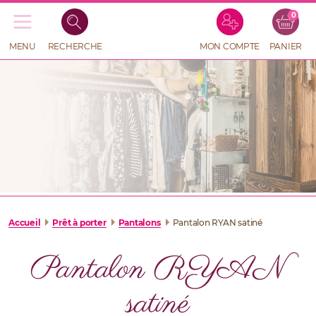
0
Recherche
de
produits
MENU
RECHERCHE
MON COMPTE
PANIER
RECHERCHE
DE
PRODUITS
Accueil
Prêt à porter
Pantalons
Pantalon RYAN satiné
Pantalon RYAN
satiné