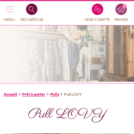
0
Recherche
de
produits
MENU
RECHERCHE
MON COMPTE
PANIER
RECHERCHE
DE
PRODUITS
Accueil
Prêt à porter
Pulls
Pull LOVY
Pull LOVY