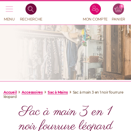
0
Recherche
de
produits
MENU
RECHERCHE
MON COMPTE
PANIER
RECHERCHE
DE
PRODUITS
Accueil
Accessoires
Sac à Mains
Sac à main 3 en 1 noir fourrure
léopard
Sac à main 3 en 1
noir fourrure léopard