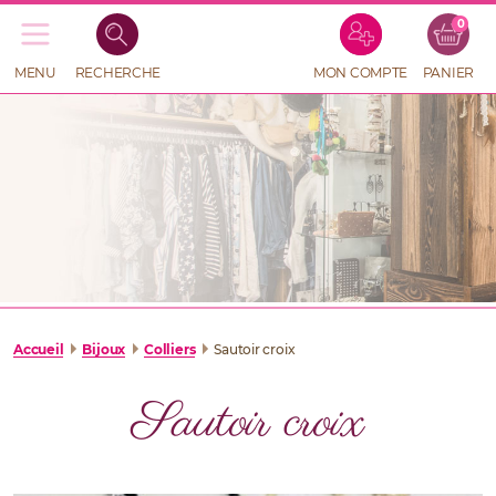
0
Recherche
de
produits
MENU
RECHERCHE
MON COMPTE
PANIER
RECHERCHE
DE
PRODUITS
Accueil
Bijoux
Colliers
Sautoir croix
Sautoir croix