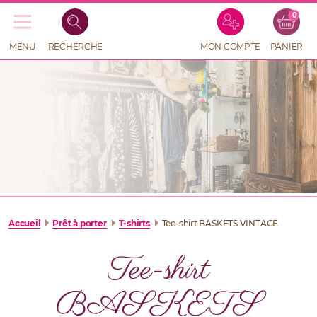
0
Recherche
de
produits
MENU
RECHERCHE
MON COMPTE
PANIER
RECHERCHE
DE
PRODUITS
Accueil
Prêt à porter
T-shirts
Tee-shirt BASKETS VINTAGE
Tee-shirt
BASKETS