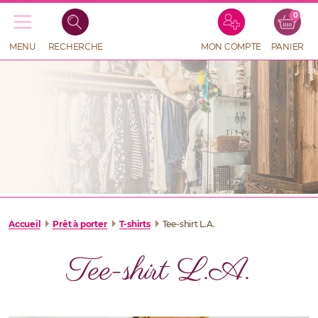
0
Recherche
de
produits
MENU
RECHERCHE
MON COMPTE
PANIER
RECHERCHE
DE
PRODUITS
Accueil
Prêt à porter
T-shirts
Tee-shirt L.A.
Tee-shirt L.A.