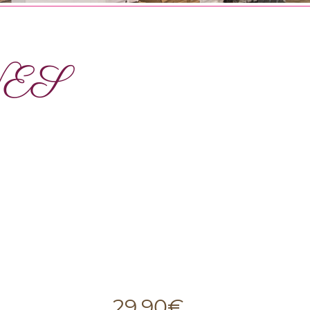
NES
29,90
€