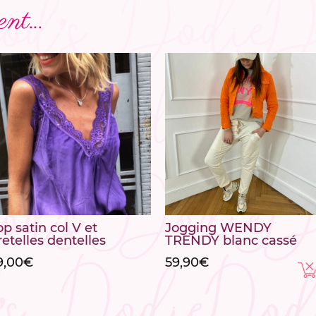
nt...
op satin col V et
Jogging WENDY
retelles dentelles
TRENDY blanc cassé
9,00
€
59,90
€