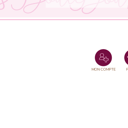
était :
est :
59,90€.
29,95€.
MON COMPTE