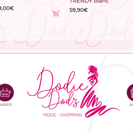
TRENDY blanc
9,00
€
59,90
€
PANIER
A