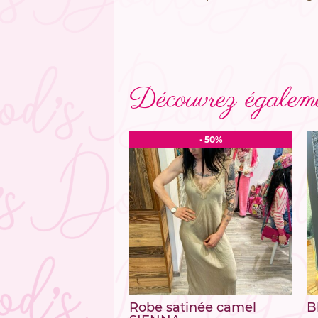
Découvrez égaleme
- 50%
Robe satinée camel
B