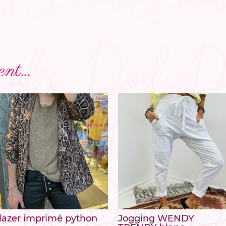
nt...
lazer imprimé python
Jogging WENDY