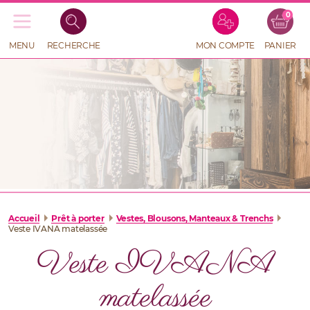
0
Recherche
de
produits
MENU
RECHERCHE
MON COMPTE
PANIER
RECHERCHE
DE
PRODUITS
Accueil
Prêt à porter
Vestes, Blousons, Manteaux & Trenchs
Veste IVANA matelassée
Veste IVANA
matelassée