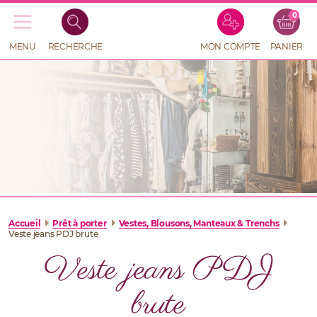
0
Recherche
de
produits
MENU
RECHERCHE
MON COMPTE
PANIER
RECHERCHE
DE
PRODUITS
Accueil
Prêt à porter
Vestes, Blousons, Manteaux & Trenchs
Veste jeans PDJ brute
Veste jeans PDJ
brute