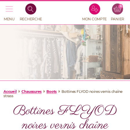
0
Recherche
de
produits
MENU
RECHERCHE
MON COMPTE
PANIER
RECHERCHE
DE
PRODUITS
Accueil
Chaussures
Boots
Bottines FLYOD noires vernis chaîne
strass
Bottines FLYOD
noires vernis chaîne