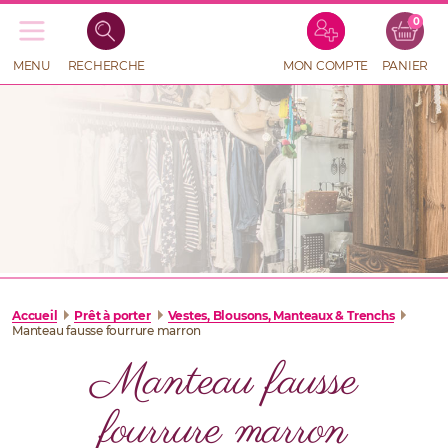
0
Recherche
de
produits
MENU
RECHERCHE
MON COMPTE
PANIER
RECHERCHE
DE
PRODUITS
Accueil
Prêt à porter
Vestes, Blousons, Manteaux & Trenchs
Manteau fausse fourrure marron
Manteau fausse
fourrure marron