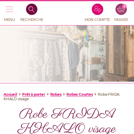
0
Recherche
de
produits
MENU
RECHERCHE
MON COMPTE
PANIER
RECHERCHE
DE
PRODUITS
Accueil
Prêt à porter
Robes
Robes Courtes
Robe FRIDA
KHALO visage
Robe FRIDA
KHALO visage